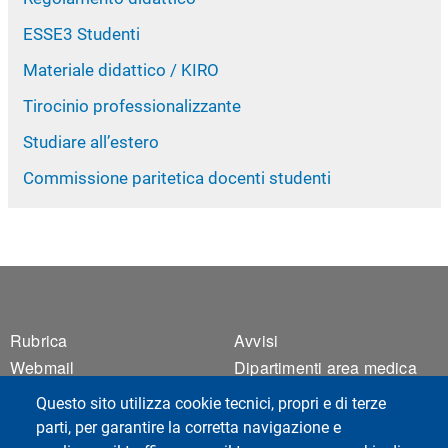
ESSE3 Studenti
Materiale didattico / KIRO
Tirocinio professionalizzante
Studiare all’estero
Commissione paritetica docenti studenti
Footer 1
Footer 2
Rubrica
Avvisi
Webmail
Dipartimenti area medica
ESSE3 Studenti
Facoltà di Medicina e
Questo sito utilizza cookie tecnici, propri e di terze
Chirurgia
ESSE3 Docenti
parti, per garantire la corretta navigazione e