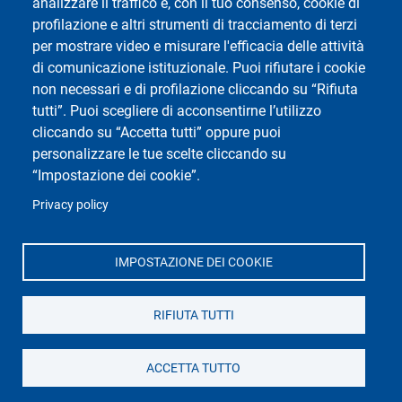
Privacy
analizzare il traffico e, con il tuo consenso, cookie di
profilazione e altri strumenti di tracciamento di terzi
Accessibilità
per mostrare video e misurare l'efficacia delle attività
Mappa del sito
di comunicazione istituzionale. Puoi rifiutare i cookie
Cookie settings
non necessari e di profilazione cliccando su “Rifiuta
tutti”. Puoi scegliere di acconsentirne l’utilizzo
cliccando su “Accetta tutti” oppure puoi
personalizzare le tue scelte cliccando su
“Impostazione dei cookie”.
Social di Ateneo
Privacy policy
IMPOSTAZIONE DEI COOKIE
RIFIUTA TUTTI
Dipartimento di Scienze Clinico-Chirurgiche,
Diagnostiche e Pediatriche
Università degli Studi di Pavia
Campus della Salute, presso Policlinico San Matteo
ACCETTA TUTTO
Viale Golgi 19, 27100 Pavia - Italy