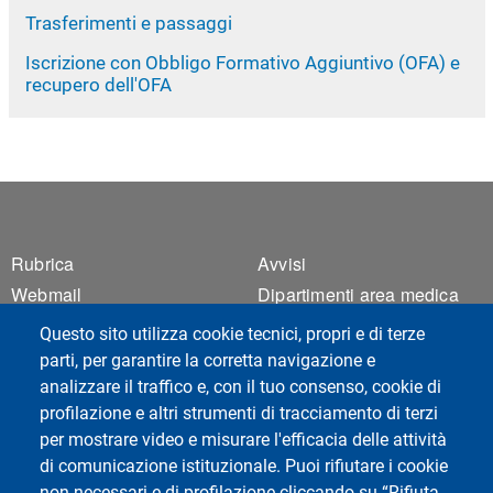
Trasferimenti e passaggi
Iscrizione con Obbligo Formativo Aggiuntivo (OFA) e
recupero dell'OFA
Footer 1
Footer 2
Rubrica
Avvisi
Webmail
Dipartimenti area medica
ESSE3 Studenti
Facoltà di Medicina e
Questo sito utilizza cookie tecnici, propri e di terze
Chirurgia
ESSE3 Docenti
parti, per garantire la corretta navigazione e
Privacy
analizzare il traffico e, con il tuo consenso, cookie di
profilazione e altri strumenti di tracciamento di terzi
Accessibilità
per mostrare video e misurare l'efficacia delle attività
Mappa del sito
di comunicazione istituzionale. Puoi rifiutare i cookie
Cookie settings
non necessari e di profilazione cliccando su “Rifiuta