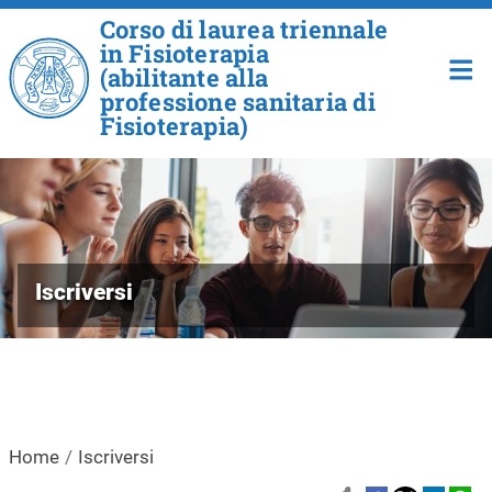
Salta al contenuto principale
Corso di laurea triennale
in Fisioterapia
(abilitante alla
professione sanitaria di
Fisioterapia)
Iscriversi
Home
Iscriversi